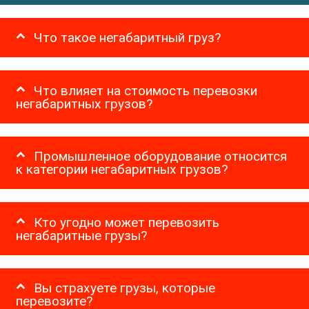
Что такое негабаритный груз?
Что влияет на стоимость перевозки
негабаритных грузов?
Промышленное оборудование относится
к категории негабаритных грузов?
Кто угодно может перевозить
негабаритные грузы?
Вы страхуете грузы, которые
перевозите?