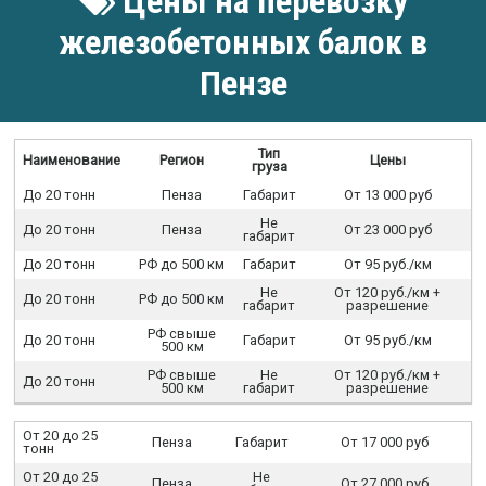
Цены на перевозку
железобетонных балок в
Пензе
Тип
Наименование
Регион
Цены
груза
До 20 тонн
Пенза
Габарит
От 13 000 руб
Не
До 20 тонн
Пенза
От 23 000 руб
габарит
До 20 тонн
РФ до 500 км
Габарит
От 95 руб./км
Не
От 120 руб./км +
До 20 тонн
РФ до 500 км
габарит
разрешение
РФ свыше
До 20 тонн
Габарит
От 95 руб./км
500 км
РФ свыше
Не
От 120 руб./км +
До 20 тонн
500 км
габарит
разрешение
От 20 до 25
Пенза
Габарит
От 17 000 руб
тонн
От 20 до 25
Не
Пенза
От 27 000 руб